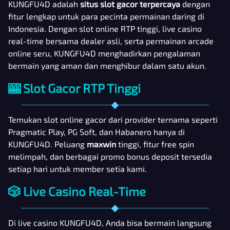
KUNGFU4D
adalah
situs slot gacor terpercaya
dengan
fitur lengkap untuk para pecinta permainan daring di
Indonesia. Dengan
slot online RTP tinggi
,
live casino
real-time
bersama dealer asli, serta
permainan arcade
online
seru, KUNGFU4D menghadirkan pengalaman
bermain yang aman dan menghibur dalam satu akun.
🎰 Slot Gacor RTP Tinggi
Temukan
slot online gacor
dari provider ternama seperti
Pragmatic Play, PG Soft, dan Habanero hanya di
KUNGFU4D. Peluang
maxwin
tinggi, fitur free spin
melimpah, dan berbagai promo
bonus deposit
tersedia
setiap hari untuk member setia kami.
🎲 Live Casino Real-Time
Di
live casino KUNGFU4D
, Anda bisa bermain langsung