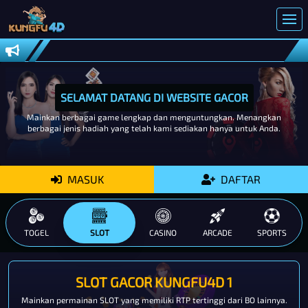
SELAMAT DATANG DI WEBSITE GACOR
Mainkan berbagai game lengkap dan menguntungkan. Menangkan
berbagai jenis hadiah yang telah kami sediakan hanya untuk Anda.
MASUK
DAFTAR
TOGEL
SLOT
CASINO
ARCADE
SPORTS
SLOT GACOR
KUNGFU4D 1
Mainkan permainan SLOT yang memiliki RTP tertinggi dari BO lainnya.