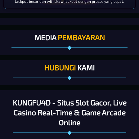
Jackpot besar dan withdraw jackpot dengan proses yang cepat.
MEDIA
PEMBAYARAN
HUBUNGI
KAMI
KUNGFU4D - Situs Slot Gacor, Live
Casino Real-Time & Game Arcade
Online